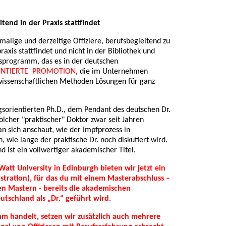
tend in der Praxis stattfindet
emalige und derzeitige Offiziere, berufsbegleitend zu
axis stattfindet und nicht in der Bibliothek und
nsprogramm, das es in der deutschen
ENTIERTE PROMOTION
, die im Unternehmen
wissenschaftlichen Methoden Lösungen für ganz
gsorientierten Ph.D., dem Pendant des deutschen Dr.
olcher "praktischer" Doktor zwar seit Jahren
an sich anschaut, wie der Impfprozess in
 wie lange der praktische Dr. noch diskutiert wird.
d ist ein vollwertiger akademischer Titel.
tt University in Edinburgh bieten wir jetzt ein
tration), für das du mit einem Masterabschluss –
n Mastern - bereits die akademischen
utschland als „Dr.“ geführt wird.
mm handelt, setzen wir zusätzlich auch mehrere